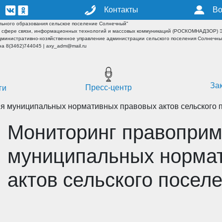
Контакты
Во
ьного образования сельское поселение Солнечный"
 сфере связи, информационных технологий и массовых коммуникаций (РОСКОМНАДЗОР) ЭЛ
дминистративно-хозяйственное управление администрации сельского поселения Солнечн
а 8(3462)744045 | axy_adm@mail.ru
За
Пресс-центр
ги
я муниципальных нормативных правовых актов сельского 
Мониторинг правопри
муниципальных норма
актов сельского посел