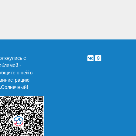
олкнулись с
облемой -
общите о ней в
министрацию
п.Солнечный!