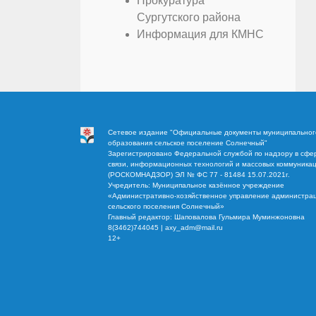
Прокуратура
Сургутского района
Информация для КМНС
Сетевое издание "Официальные документы муниципальног
образования сельское поселение Солнечный"
Зарегистрировано Федеральной службой по надзору в сфе
связи, информационных технологий и массовых коммуника
(РОСКОМНАДЗОР) ЭЛ № ФС 77 - 81484 15.07.2021г.
Учредитель: Муниципальное казённое учреждение
«Административно-хозяйственное управление администра
сельского поселения Солнечный»
Главный редактор: Шаповалова Гульмира Муминжоновна
8(3462)744045 | axy_adm@mail.ru
12+