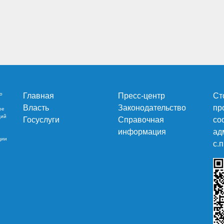
о
Главная
Пресс-центр
Ст
Власть
Законодательство
пр
ре
ций
Госуслуги
Справочная
со
информация
ад
ции
c.