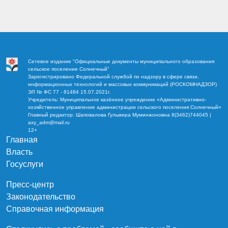
Сетевое издание "Официальные документы муниципального образования
сельское поселение Солнечный"
Зарегистрировано Федеральной службой по надзору в сфере связи,
информационных технологий и массовых коммуникаций (РОСКОМНАДЗОР)
ЭЛ № ФС 77 - 81484 15.07.2021г.
Учредитель: Муниципальное казённое учреждение «Административно-
хозяйственное управление администрации сельского поселения Солнечный»
Главный редактор: Шаповалова Гульмира Муминжоновна 8(3462)744045 |
axy_adm@mail.ru
12+
Главная
Власть
Госуслуги
Пресс-центр
Законодательство
Справочная информация