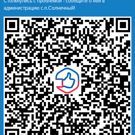
Столкнулись с проблемой - сообщите о ней в
администрацию c.п.Солнечный!