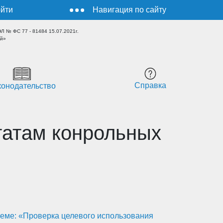
йти
Навигация по сайту
 № ФС 77 - 81484 15.07.2021г.
ый»
Справка
конодательство
татам конрольных
еме: «Проверка целевого использования