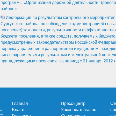
программы «Организация дорожной деятельности, транспор
районе»
Информация по результатам контрольного мероприятия,
Сургутского района, по соблюдению администрацией сельс
поселение) законности, результативности (эффективности 
бюджета поселения, а также средств, получаемых бюджето
предусмотренных законодательством Российской Федераци
порядка управления и распоряжения имуществом, находящ
числе охраняемыми результатами интелектуальной деятел
принадлежащими поселению, за период с 01 января 2012 го
о
Главная
Пресс-центр
Ст
Власть
Законодательство
пр
ре
ций
Госуслуги
Справочная
со