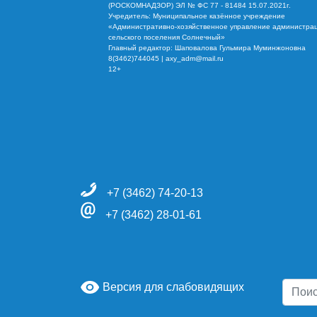
(РОСКОМНАДЗОР) ЭЛ № ФС 77 - 81484 15.07.2021г.
Учредитель: Муниципальное казённое учреждение
«Административно-хозяйственное управление администра
сельского поселения Солнечный»
Главный редактор: Шаповалова Гульмира Муминжоновна
8(3462)744045 | axy_adm@mail.ru
12+
+7 (3462) 74-20-13
+7 (3462) 28-01-61
Версия для слабовидящих