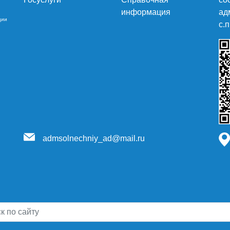
информация
ад
ции
c.
admsolnechniy_ad@mail.ru