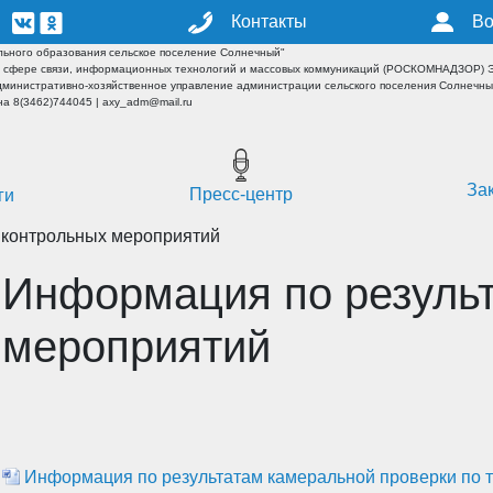
Контакты
Во
ьного образования сельское поселение Солнечный"
 сфере связи, информационных технологий и массовых коммуникаций (РОСКОМНАДЗОР) ЭЛ
дминистративно-хозяйственное управление администрации сельского поселения Солнечн
а 8(3462)744045 | axy_adm@mail.ru
За
Пресс-центр
ги
 контрольных мероприятий
Информация по резуль
мероприятий
Информация по результатам камеральной проверки по т