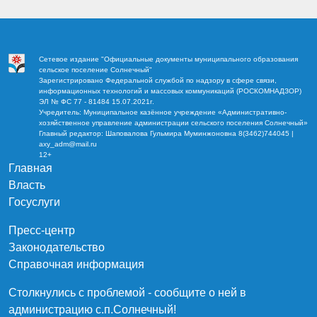
Сетевое издание "Официальные документы муниципального образования
сельское поселение Солнечный"
Зарегистрировано Федеральной службой по надзору в сфере связи,
информационных технологий и массовых коммуникаций (РОСКОМНАДЗОР)
ЭЛ № ФС 77 - 81484 15.07.2021г.
Учредитель: Муниципальное казённое учреждение «Административно-
хозяйственное управление администрации сельского поселения Солнечный»
Главный редактор: Шаповалова Гульмира Муминжоновна 8(3462)744045 |
axy_adm@mail.ru
12+
Главная
Власть
Госуслуги
Пресс-центр
Законодательство
Справочная информация
Столкнулись с проблемой - сообщите о ней в
администрацию c.п.Солнечный!