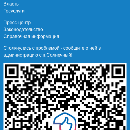
Власть
Госуслуги
Пресс-центр
Законодательство
Справочная информация
Столкнулись с проблемой - сообщите о ней в
администрацию c.п.Солнечный!