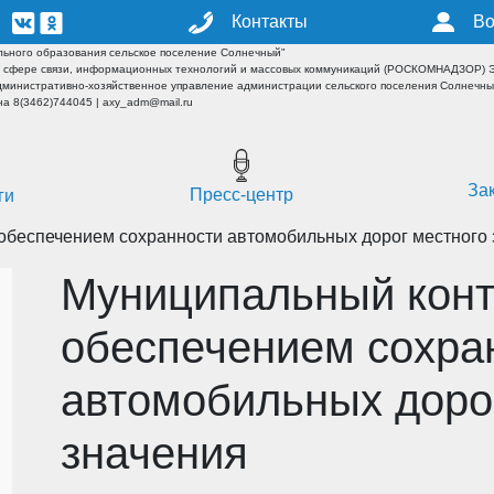
Контакты
Во
ьного образования сельское поселение Солнечный"
 сфере связи, информационных технологий и массовых коммуникаций (РОСКОМНАДЗОР) ЭЛ
дминистративно-хозяйственное управление администрации сельского поселения Солнечн
а 8(3462)744045 | axy_adm@mail.ru
За
Пресс-центр
ги
обеспечением сохранности автомобильных дорог местного
Муниципальный конт
обеспечением сохра
автомобильных доро
значения