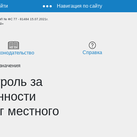
йти
Навигация по сайту
 № ФС 77 - 81484 15.07.2021г.
ый»
Справка
конодательство
 значения
роль за
нности
г местного