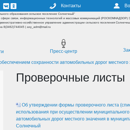
Контакты
Во
ьного образования сельское поселение Солнечный"
 сфере связи, информационных технологий и массовых коммуникаций (РОСКОМНАДЗОР) ЭЛ
дминистративно-хозяйственное управление администрации сельского поселения Солнечн
а 8(3462)744045 | axy_adm@mail.ru
За
Пресс-центр
ги
обеспечением сохранности автомобильных дорог местного
Проверочные листы
Об утверждении формы проверочного листа (спис
использования при осуществлении муниципального 
автомобильных дорог местного значения в муницип
Солнечный