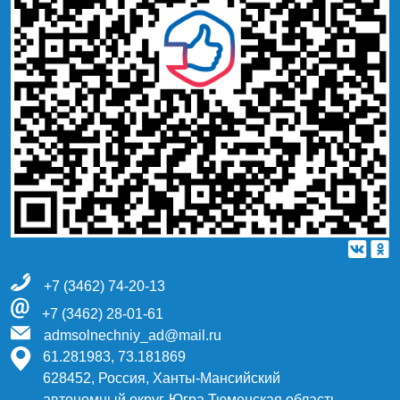
+7 (3462) 74-20-13
+7 (3462) 28-01-61
admsolnechniy_ad@mail.ru
61.281983, 73.181869
628452, Россия, Ханты-Мансийский
автономный округ-Югра Тюменская область,