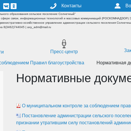
Контакты
Во
ьного образования сельское поселение Солнечный"
 сфере связи, информационных технологий и массовых коммуникаций (РОСКОМНАДЗОР) ЭЛ
дминистративно-хозяйственное управление администрации сельского поселения Солнечн
а 8(3462)744045 | axy_adm@mail.ru
За
Пресс-центр
ги
 соблюдением Правил благоустройства
Нормативная д
Нормативные докум
О муниципальном контроле за соблюдением прав
Постановление администрации сельского поселен
признании утратившим силу постановлений админи