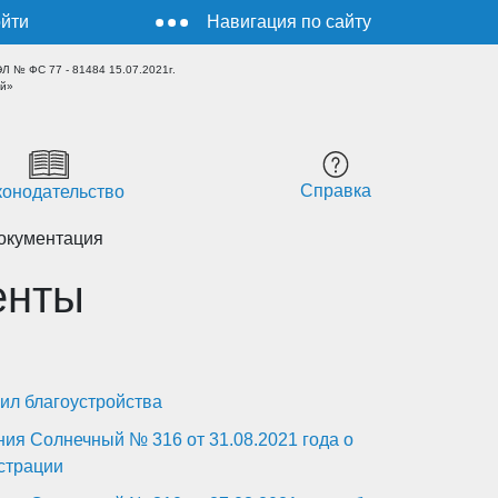
йти
Навигация по сайту
 № ФС 77 - 81484 15.07.2021г.
ый»
Справка
конодательство
окументация
енты
ил благоустройства
ия Солнечный № 316 от 31.08.2021 года о
страции