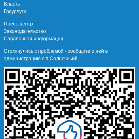
Власть
Госуслуги
Пресс-центр
Законодательство
Справочная информация
Столкнулись с проблемой - сообщите о ней в
администрацию c.п.Солнечный!