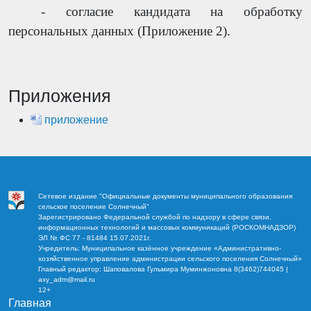
- согласие кандидата на обработку
персональных данных (Приложение 2).
Приложения
приложение
Сетевое издание "Официальные документы муниципального образования
сельское поселение Солнечный"
Зарегистрировано Федеральной службой по надзору в сфере связи,
информационных технологий и массовых коммуникаций (РОСКОМНАДЗОР)
ЭЛ № ФС 77 - 81484 15.07.2021г.
Учредитель: Муниципальное казённое учреждение «Административно-
хозяйственное управление администрации сельского поселения Солнечный»
Главный редактор: Шаповалова Гульмира Муминжоновна 8(3462)744045 |
axy_adm@mail.ru
12+
Главная