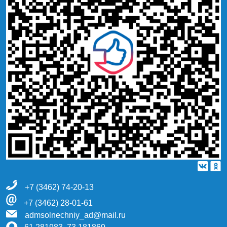
+7 (3462) 74-20-13
+7 (3462) 28-01-61
admsolnechniy_ad@mail.ru