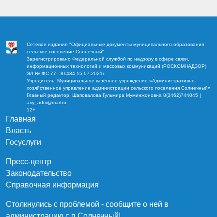
Сетевое издание "Официальные документы муниципального образования
сельское поселение Солнечный"
Зарегистрировано Федеральной службой по надзору в сфере связи,
информационных технологий и массовых коммуникаций (РОСКОМНАДЗОР)
ЭЛ № ФС 77 - 81484 15.07.2021г.
Учредитель: Муниципальное казённое учреждение «Административно-
хозяйственное управление администрации сельского поселения Солнечный»
Главный редактор: Шаповалова Гульмира Муминжоновна 8(3462)744045 |
axy_adm@mail.ru
12+
Главная
Власть
Госуслуги
Пресс-центр
Законодательство
Справочная информация
Столкнулись с проблемой - сообщите о ней в
администрацию c.п.Солнечный!