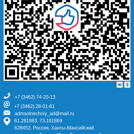
+7 (3462) 74-20-13
+7 (3462) 28-01-61
admsolnechniy_ad@mail.ru
61.281983, 73.181869
628452, Россия, Ханты-Мансийский