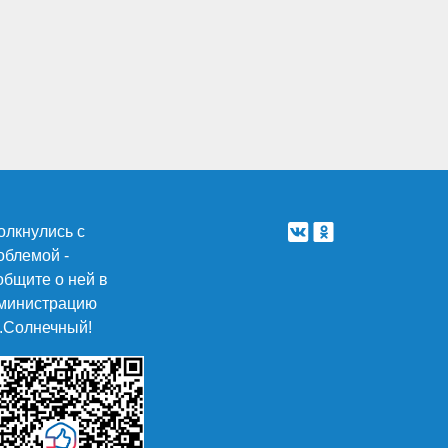
олкнулись с
облемой -
общите о ней в
министрацию
п.Солнечный!