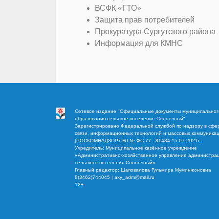
ВСФК «ГТО»
Защита прав потребителей
Прокуратура Сургутского района
Информация для КМНС
Сетевое издание "Официальные документы муниципальног
образования сельское поселение Солнечный"
Зарегистрировано Федеральной службой по надзору в сфе
связи, информационных технологий и массовых коммуника
(РОСКОМНАДЗОР) ЭЛ № ФС 77 - 81484 15.07.2021г.
Учредитель: Муниципальное казённое учреждение
«Административно-хозяйственное управление администра
сельского поселения Солнечный»
Главный редактор: Шаповалова Гульмира Муминжоновна
8(3462)744045 | axy_adm@mail.ru
12+