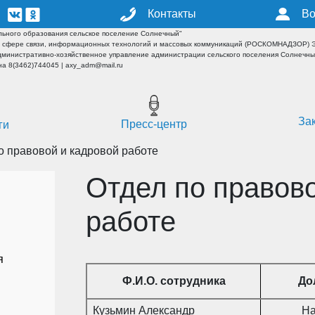
Контакты
Во
ьного образования сельское поселение Солнечный"
 сфере связи, информационных технологий и массовых коммуникаций (РОСКОМНАДЗОР) ЭЛ
дминистративно-хозяйственное управление администрации сельского поселения Солнечн
а 8(3462)744045 | axy_adm@mail.ru
За
Пресс-центр
ги
о правовой и кадровой работе
Отдел по правов
работе
я
Ф.И.О. сотрудника
До
Кузьмин Александр
На