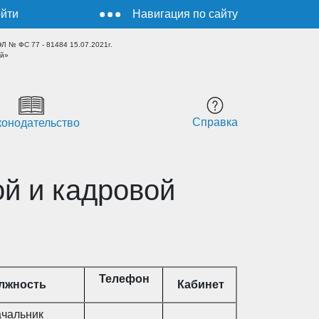
йти
Навигация по сайту
 № ФС 77 - 81484 15.07.2021г.
ый»
Справка
конодательство
ой и кадровой
Телефон
лжность
Кабинет
чальник