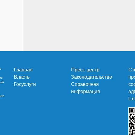
о
Главная
Пресс-центр
Ст
Власть
Законодательство
пр
ре
ций
Госуслуги
Справочная
со
информация
ад
ции
c.