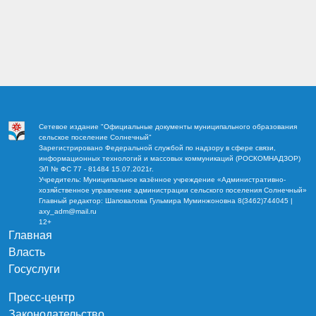
Сетевое издание "Официальные документы муниципального образования
сельское поселение Солнечный"
Зарегистрировано Федеральной службой по надзору в сфере связи,
информационных технологий и массовых коммуникаций (РОСКОМНАДЗОР)
ЭЛ № ФС 77 - 81484 15.07.2021г.
Учредитель: Муниципальное казённое учреждение «Административно-
хозяйственное управление администрации сельского поселения Солнечный»
Главный редактор: Шаповалова Гульмира Муминжоновна 8(3462)744045 |
axy_adm@mail.ru
12+
Главная
Власть
Госуслуги
Пресс-центр
Законодательство