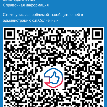
Справочная информация
Столкнулись с проблемой - сообщите о ней в
администрацию c.п.Солнечный!