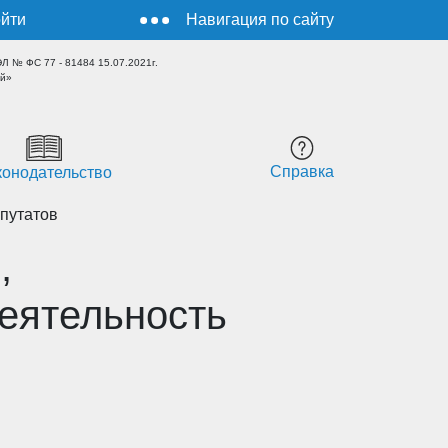
йти
Навигация по сайту
 № ФС 77 - 81484 15.07.2021г.
ый»
Справка
конодательство
путатов
,
еятельность