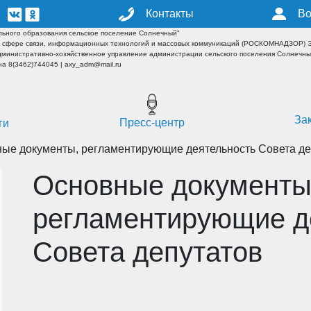
Контакты
Во
ьного образования сельское поселение Солнечный"
 сфере связи, информационных технологий и массовых коммуникаций (РОСКОМНАДЗОР) ЭЛ
дминистративно-хозяйственное управление администрации сельского поселения Солнечн
а 8(3462)744045 | axy_adm@mail.ru
За
Пресс-центр
ги
ые документы, регламентирующие деятельность Совета де
Основные документы
регламентирующие д
Совета депутатов