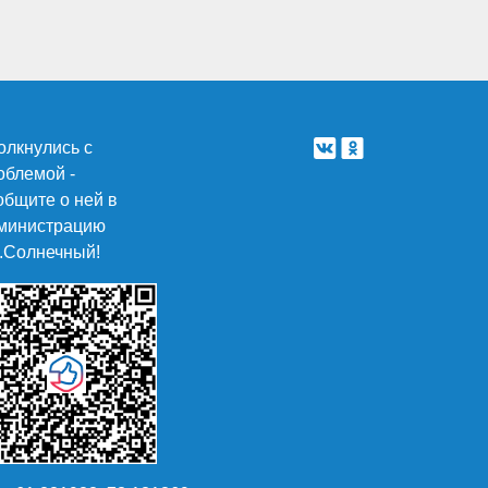
олкнулись с
облемой -
общите о ней в
министрацию
п.Солнечный!