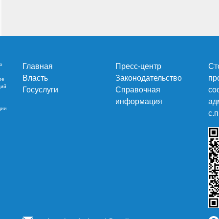
о
Главная
Пресс-центр
Ст
Власть
Законодательство
пр
ре
ций
Госуслуги
Справочная
со
информация
ад
ции
c.