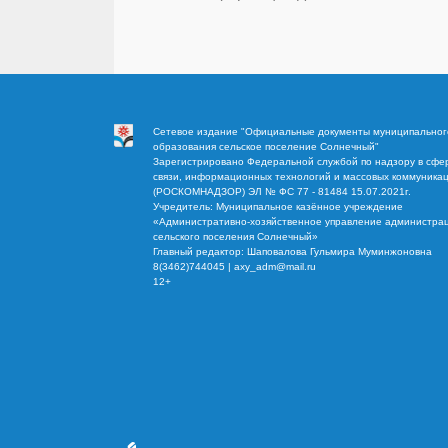
Сетевое издание "Официальные документы муниципальног
образования сельское поселение Солнечный"
Зарегистрировано Федеральной службой по надзору в сфе
связи, информационных технологий и массовых коммуника
(РОСКОМНАДЗОР) ЭЛ № ФС 77 - 81484 15.07.2021г.
Учредитель: Муниципальное казённое учреждение
«Административно-хозяйственное управление администра
сельского поселения Солнечный»
Главный редактор: Шаповалова Гульмира Муминжоновна
8(3462)744045 | axy_adm@mail.ru
12+