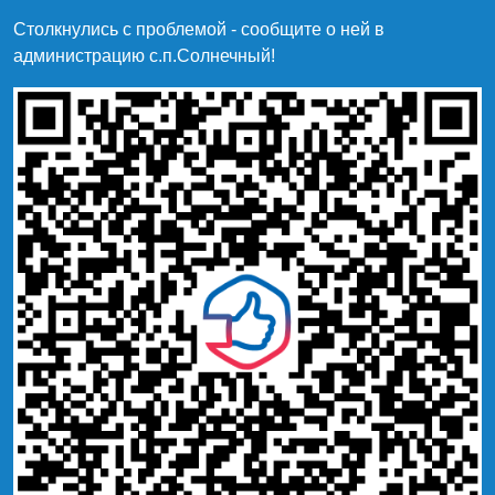
Столкнулись с проблемой - сообщите о ней в
администрацию c.п.Солнечный!