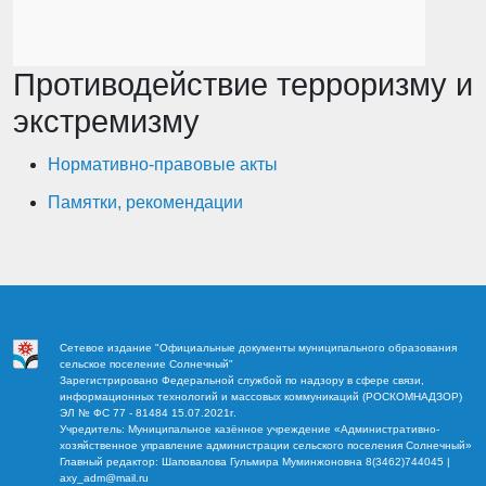
Противодействие терроризму и
экстремизму
Нормативно-правовые акты
Памятки, рекомендации
Сетевое издание "Официальные документы муниципального образования
сельское поселение Солнечный"
Зарегистрировано Федеральной службой по надзору в сфере связи,
информационных технологий и массовых коммуникаций (РОСКОМНАДЗОР)
ЭЛ № ФС 77 - 81484 15.07.2021г.
Учредитель: Муниципальное казённое учреждение «Административно-
хозяйственное управление администрации сельского поселения Солнечный»
Главный редактор: Шаповалова Гульмира Муминжоновна 8(3462)744045 |
axy_adm@mail.ru