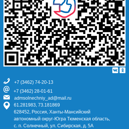
+7 (3462) 74-20-13
+7 (3462) 28-01-61
admsolnechniy_ad@mail.ru
61.281983, 73.181869
628452, Россия, Ханты-Мансийский
автономный округ-Югра Тюменская область,
с. п. Солнечный, ул. Сибирская, д. 5А