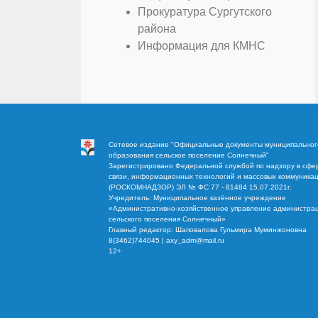
Прокуратура Сургутского
района
Информация для КМНС
Сетевое издание "Официальные документы муниципальног
образования сельское поселение Солнечный"
Зарегистрировано Федеральной службой по надзору в сфе
связи, информационных технологий и массовых коммуника
(РОСКОМНАДЗОР) ЭЛ № ФС 77 - 81484 15.07.2021г.
Учредитель: Муниципальное казённое учреждение
«Административно-хозяйственное управление администра
сельского поселения Солнечный»
Главный редактор: Шаповалова Гульмира Муминжоновна
8(3462)744045 | axy_adm@mail.ru
12+