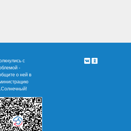
олкнулись с
облемой -
общите о ней в
министрацию
п.Солнечный!