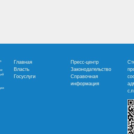
о
Главная
Пресс-центр
Ст
Власть
Законодательство
пр
ре
ций
Госуслуги
Справочная
со
информация
ад
ции
c.