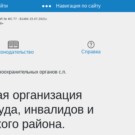
йти
Навигация по сайту
 № ФС 77 - 81484 15.07.2021г.
ый»
Справка
конодательство
оохранительных органов с.п.
я организация
уда, инвалидов и
ого района.