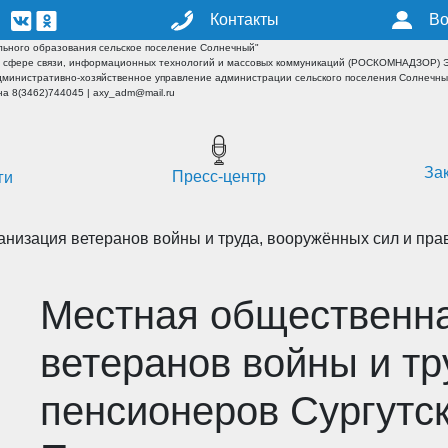
Контакты
Во
ьного образования сельское поселение Солнечный"
 сфере связи, информационных технологий и массовых коммуникаций (РОСКОМНАДЗОР) ЭЛ
дминистративно-хозяйственное управление администрации сельского поселения Солнечн
а 8(3462)744045 | axy_adm@mail.ru
За
Пресс-центр
ги
низация ветеранов войны и труда, вооружённых сил и прав
Местная общественна
ветеранов войны и тр
пенсионеров Сургутск