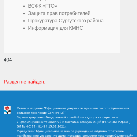
ВСФК «ГТО»
Защита прав потребителей
Прокуратура Сургутского района
Информация для КМНС
404
Раздел не найден.
Сетевое издание "Официальные документы муниципального образования
сельское поселение Солнечный"
Зарегистрировано Федеральной службой по надзору в сфере связи,
информационных технологий и массовых коммуникаций (РОСКОМНАДЗОР)
ЭЛ № ФС 77 - 81484 15.07.2021г.
Учредитель: Муниципальное казённое учреждение «Административно-
хозяйственное управление администрации сельского поселения Солнечный»