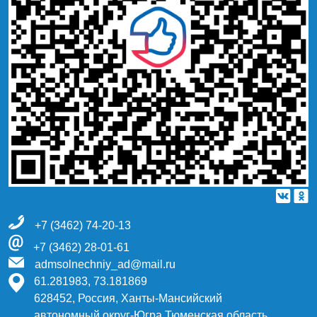
+7 (3462) 74-20-13
+7 (3462) 28-01-61
admsolnechniy_ad@mail.ru
61.281983, 73.181869
628452, Россия, Ханты-Мансийский
автономный округ-Югра Тюменская область,